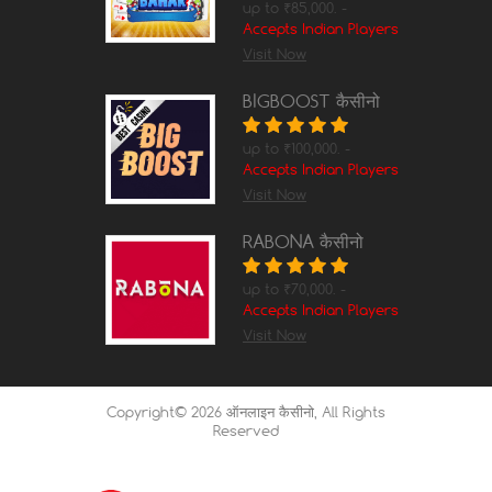
up to ₹85,000. -
Accepts Indian Players
Visit Now
BIGBOOST कैसीनो
up to ₹100,000. -
Accepts Indian Players
Visit Now
RABONA कैसीनो
up to ₹70,000. -
Accepts Indian Players
Visit Now
Copyright© 2026
ऑनलाइन कैसीनो
, All Rights
Reserved