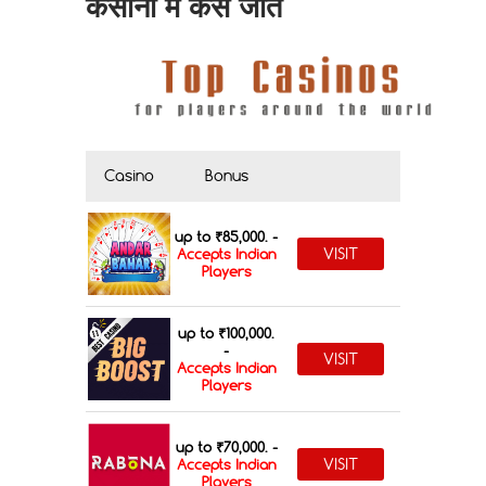
कैसीनो में कैसे जीते
Casino
Bonus
up to ₹85,000. -
VISIT
Accepts Indian
Players
up to ₹100,000.
-
VISIT
Accepts Indian
Players
up to ₹70,000. -
VISIT
Accepts Indian
Players