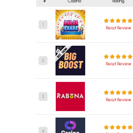
#
Casino
Rating
1
Read Review
2
Read Review
3
Read Review
4