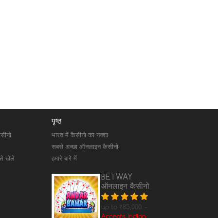
पृष्ठ
ैसीनो
भारत में कैसीनो का नक्शा
सबसे अच्छा ऑनलाइन कैसीनो
े खेले
हमारे बारे में
BETWAY
ऑनलाइन कैसीनो
up to ₹85,000. -
Accepts Indian