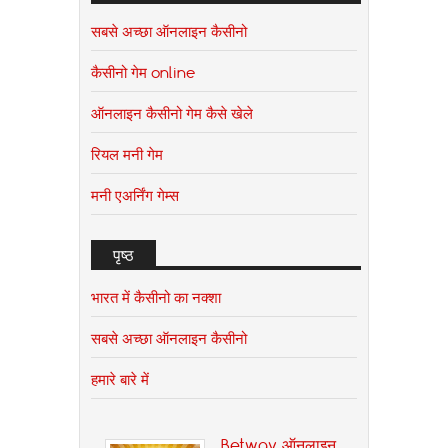
सबसे अच्छा ऑनलाइन कैसीनो
कैसीनो गेम online
ऑनलाइन कैसीनो गेम कैसे खेले
रियल मनी गेम
मनी एअर्निंग गेम्स
पृष्ठ
भारत में कैसीनो का नक्शा
सबसे अच्छा ऑनलाइन कैसीनो
हमारे बारे में
Betway ऑनलाइन