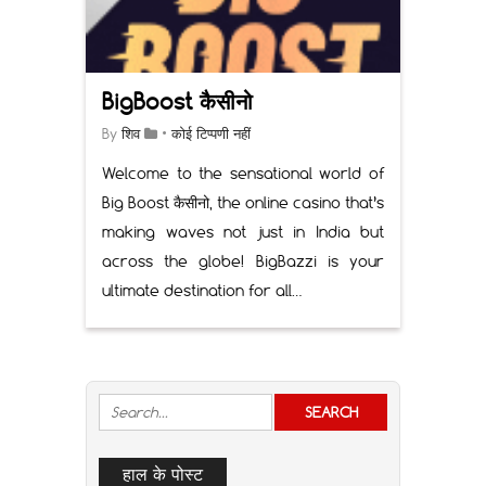
BigBoost कैसीनो
By
शिव
•
कोई टिप्पणी नहीं
Welcome to the sensational world of
Big Boost कैसीनो, the online casino that’s
making waves not just in India but
across the globe! BigBazzi is your
ultimate destination for all…
हाल के पोस्ट