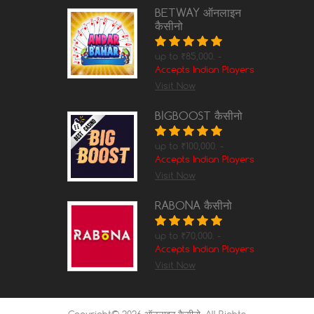
BETWAY ऑनलाइन
कैसीनो
up to ₹85,000. -
Accepts Indian Players
Visit Now
BIGBOOST कैसीनो
up to ₹100,000. -
Accepts Indian Players
Visit Now
RABONA कैसीनो
up to ₹70,000. -
Accepts Indian Players
Visit Now