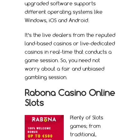
upgraded software supports
different operating systems like
Windows, iOS and Android.
It’s the live dealers from the reputed
land-based casinos or live-dedicated
casinos in real-time that conducts a
game session. So, you need not
worry about a fair and unbiased
gambling session.
Rabona Casino Online
Slots
Plenty of Slots
games; from
traditional,