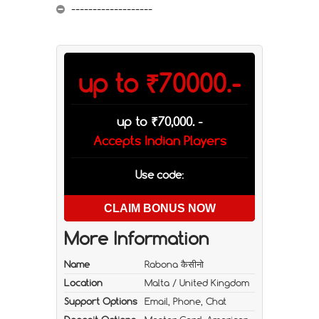
-------------------
up to ₹70000.-
up to ₹70,000. -
Accepts Indian Players
Use code:
CLAIM BONUS NOW
More Information
Name
Rabona कैसीनो
Location
Malta / United Kingdom
Support Options
Email, Phone, Chat