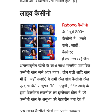
कंपनी की विश्वासनीयता साबित होती है।
लाइव कैसीनो
Rabona कैसीनो
के मेनू में 500+
कैसीनो है। इसमें
रूले , लाठी ,
बैक्केरट
(baccarat) जैसे
अन्तराष्ट्रीय खेलो के साथ साथ भारतीय पारंपरिक
कैसीनो खेल जैसे अंदर बहार , तीन पत्ती आदि खेल
भी हैं। यहाँ फन88 मे सभी खेल शीर्ष कैसीनो खेल
प्रदाता जैसे सलूशन गेमिंग , एजुगी , नेटेंट आदि के
द्वारा विकसित तकनीक का इस्तेमाल होता हैं, जो
कैसीनो खेल के अनुभव को बेहतरीन बना देते हैं।
आप लाइव कैसीनो खेलों का आनंद कम्प्यूटर