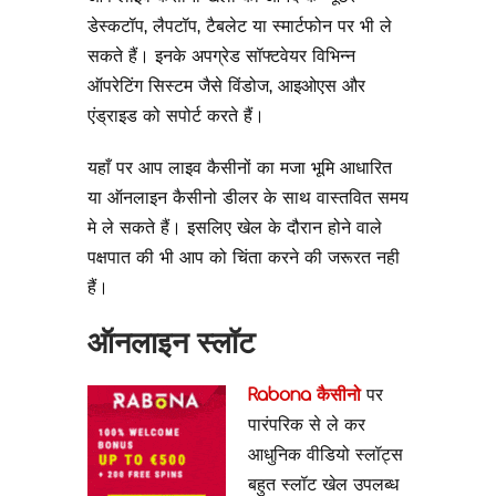
डेस्कटॉप, लैपटॉप, टैबलेट या स्मार्टफोन पर भी ले
सकते हैं। इनके अपग्रेड सॉफ्टवेयर विभिन्न
ऑपरेटिंग सिस्टम जैसे विंडोज, आइओएस और
एंड्राइड को सपोर्ट करते हैं।
यहाँ पर आप लाइव कैसीनों का मजा भूमि आधारित
या ऑनलाइन कैसीनो डीलर के साथ वास्तवित समय
मे ले सकते हैं। इसलिए खेल के दौरान होने वाले
पक्षपात की भी आप को चिंता करने की जरूरत नही
हैं।
ऑनलाइन स्लॉट
Rabona कैसीनो
पर
पारंपरिक से ले कर
आधुनिक वीडियो स्लॉट्स
बहुत स्लॉट खेल उपलब्ध