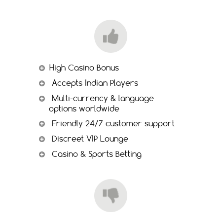
High Casino Bonus
Accepts Indian Players
Multi-currency & language
options worldwide
Friendly 24/7 customer support
Discreet VIP Lounge
Casino & Sports Betting