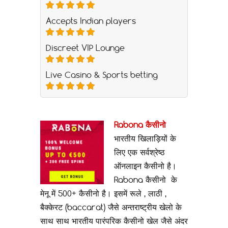
Accepts Indian players
Discreet VIP Lounge
Live Casino & Sports betting
Rabona कैसीनो
भारतीय खिलाड़ियों के
लिए एक सर्वश्रेष्ठ
ऑनलाइन कैसीनो है।
Rabona कैसीनो के
मेनू में 500+ कैसीनो है। इसमें रूले , लाठी ,
बैक्केरट (baccarat) जैसे अन्तराष्ट्रीय खेलो के
साथ साथ भारतीय पारंपरिक कैसीनो खेल जैसे अंदर