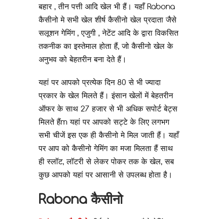
बहार , तीन पत्ती आदि खेल भी हैं। यहाँ Rabona
कैसीनो मे सभी खेल शीर्ष कैसीनो खेल प्रदाता जैसे
सलूशन गेमिंग , एजुगी , नेटेंट आदि के द्वारा विकसित
तकनीक का इस्तेमाल होता हैं, जो कैसीनो खेल के
अनुभव को बेहतरीन बना देते हैं।
यहां पर आपको प्रत्येक दिन 80 से भी ज्यादा
प्रकार के खेल मिलते हैं। इंसान खेलों में बेहतरीन
ऑफर के साथ 27 हजार से भी अधिक सपोर्ट बेट्स
मिलते हैंm यहां पर आपको सट्टे के लिए लगभग
सभी चीजें इस एक ही कैसीनो मे मिल जाती हैं। यहाँ
पर आप को कैसीनो गेमिंग का मजा मिलता हैं साथ
ही स्लॉट, लॉटरी से लेकर पोकर तक के खेल, सब
कुछ आपको यहां पर आसानी से उपलब्ध होता है।
Rabona कैसीनो