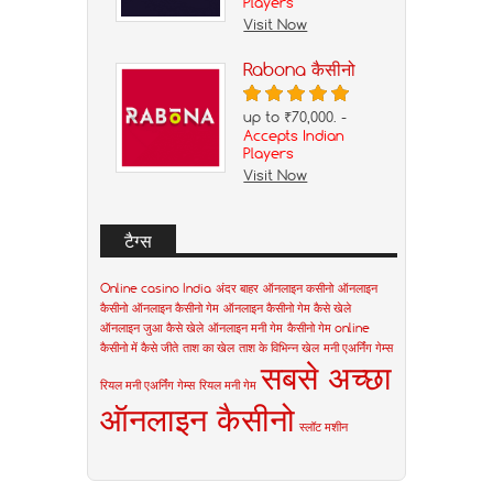
Players
Visit Now
Rabona कैसीनो
up to ₹70,000. -
Accepts Indian
Players
Visit Now
टैग्स
Online casino India
अंदर बाहर
ऑनलाइन कसीनो
ऑनलाइन
कैसीनो
ऑनलाइन कैसीनो गेम
ऑनलाइन कैसीनो गेम कैसे खेले
ऑनलाइन जुआ कैसे खेले
ऑनलाइन मनी गेम
कैसीनो गेम online
कैसीनो में कैसे जीते
ताश का खेल
ताश के विभिन्न खेल
मनी एअर्निंग गेम्स
सबसे अच्छा
रियल मनी एअर्निंग गेम्स
रियल मनी गेम
ऑनलाइन कैसीनो
स्लॉट मशीन