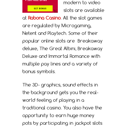
modern to video
slots are available
at
Rabona Casino
. All the slot games
are regulated by Microgaming,
Netent and Playtech. Some of their
popular online slots are Breakaway
deluxe, The Great Albini, Breakaway
Deluxe and Immortal Romance with
multiple pay lines and a variety of
bonus symbols.
The 3D- graphics, sound effects in
the background gets you the real-
world feeling of playing in a
traditional casino. You also have the
opportunity to earn huge money
pots by participating in jackpot slots